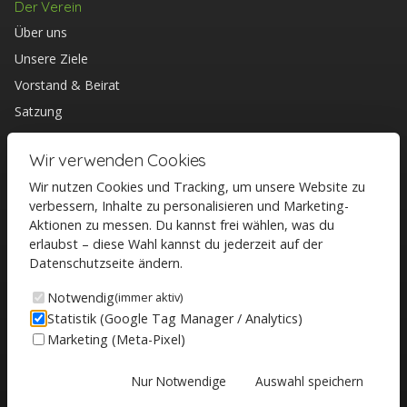
Der Verein
Über uns
Unsere Ziele
Vorstand & Beirat
Satzung
Mitglied werden
Wir verwenden Cookies
Entdecken
Wir nutzen Cookies und Tracking, um unsere Website zu
Aktuelles
verbessern, Inhalte zu personalisieren und Marketing-
Aktionen zu messen. Du kannst frei wählen, was du
Veranstaltungen
erlaubst – diese Wahl kannst du jederzeit auf der
Kontakt
Datenschutzseite ändern.
Kontakt
Notwendig
(immer aktiv)
Statistik (Google Tag Manager / Analytics)
WIR für Lüdenscheid e.V.
Marketing (Meta-Pixel)
58511 Lüdenscheid
Schreiben Sie uns →
Nur Notwendige
Auswahl speichern