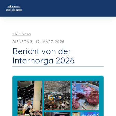
STARTSEITE
‹ Alle News
DER VEREIN
▾
DIENSTAG, 17. MÄRZ 2026
Bericht von der
AKTUELLES
Internorga 2026
VERANSTALTUNGEN
BRANCHEN ENTDECKEN
▾
KONTAKT
MITGLIED WERDEN