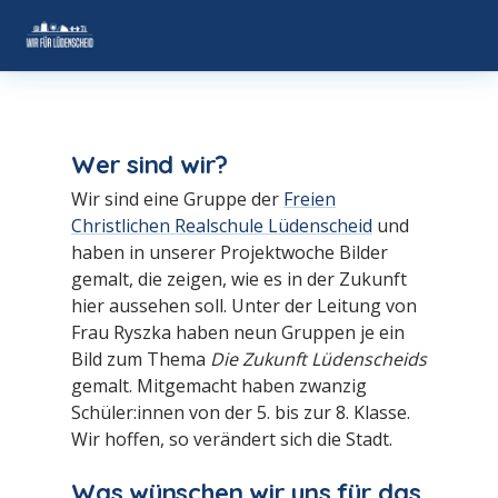
STARTSEITE
Wer sind wir?
DER VEREIN
▾
Wir sind eine Gruppe der
Freien
AKTUELLES
Christlichen Realschule Lüdenscheid
und
haben in unserer Projektwoche Bilder
gemalt, die zeigen, wie es in der Zukunft
VERANSTALTUNGEN
hier aussehen soll. Unter der Leitung von
Frau Ryszka haben neun Gruppen je ein
BRANCHEN ENTDECKEN
▾
Bild zum Thema
Die Zukunft Lüdenscheids
gemalt. Mitgemacht haben zwanzig
KONTAKT
Schüler:innen von der 5. bis zur 8. Klasse.
Wir hoffen, so verändert sich die Stadt.
MITGLIED WERDEN
Was wünschen wir uns für das